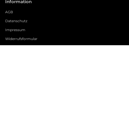
Information
AGB
Datenschutz
Impressum
Widerrufsformular
Cookie-Einstellungen
Kundendienst
Häufig gestellte Fragen
Zahlung
Versand/Retoure
Kontakt
Über uns