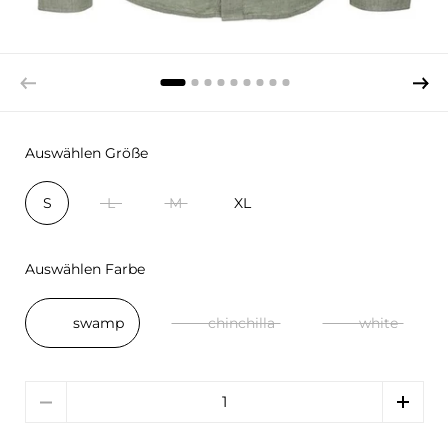
Auswählen Größe
S
L
M
XL
Auswählen Farbe
swamp
chinchilla
white
Menge