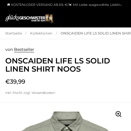
🚚 KOSTENLOSER VERSAND AB 69,-€/💓 Mit Liebe ausgewählte Lieblingsstücke.
Skip to content
Startseite
/
Kollektionen
/
ONSCAIDEN LIFE LS SOLID LINEN SHI
von
Bestseller
ONSCAIDEN LIFE LS SOLID
LINEN SHIRT NOOS
€39,99
inkl. MwSt. zzgl.
Versandkosten