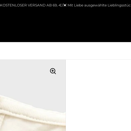
 KOSTENLOSER VERSAND AB 69,-€/💓 Mit Liebe ausgewählte Lieblingsstüc