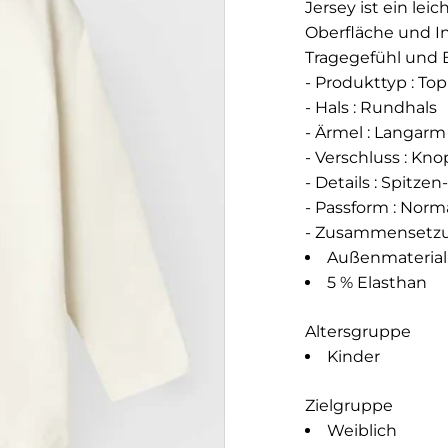
Jersey ist ein lei
Oberfläche und I
Tragegefühl und 
- Produkttyp : Top
- Hals : Rundhals
- Ärmel : Langarm
- Verschluss : Kn
- Details : Spitzen
- Passform : Norm
- Zusammensetzun
Außenmaterial
5 % Elasthan
Altersgruppe
Kinder
Zielgruppe
Weiblich