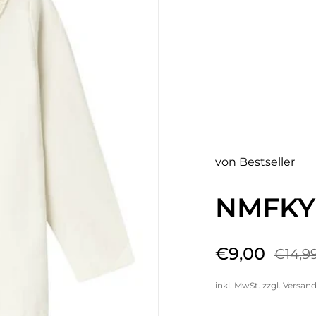
von
Bestseller
NMFKY
€9,00
€14,9
inkl. MwSt. zzgl.
Versan