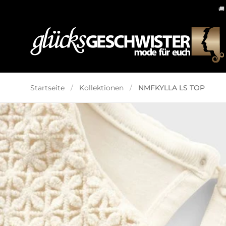
🚚
Skip to content
Startseite
/
Kollektionen
/
NMFKYLLA LS TOP