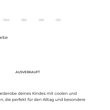
104
80
98
92
arbe
AUSVERKAUFT
Garderobe deines Kindes mit coolen und
en, die perfekt für den Alltag und besondere