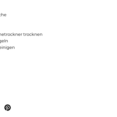
che
hetrockner trocknen
geln
einigen
er teilen
 Facebook teilen
Auf Pinterest teilen