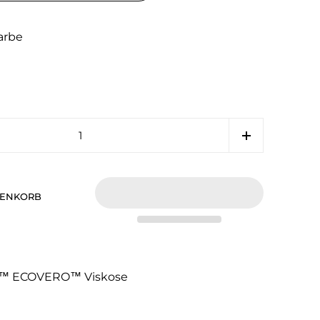
arbe
RENKORB
™ ECOVERO™ Viskose