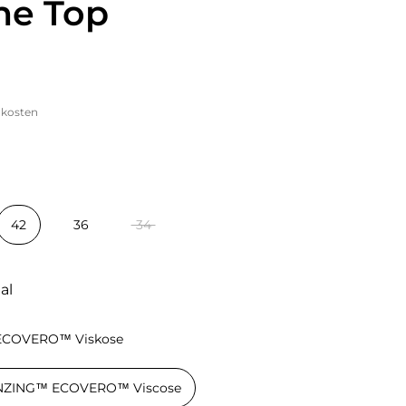
ne Top
dkosten
42
36
34
al
ECOVERO™ Viskose
LENZING™ ECOVERO™ Viscose