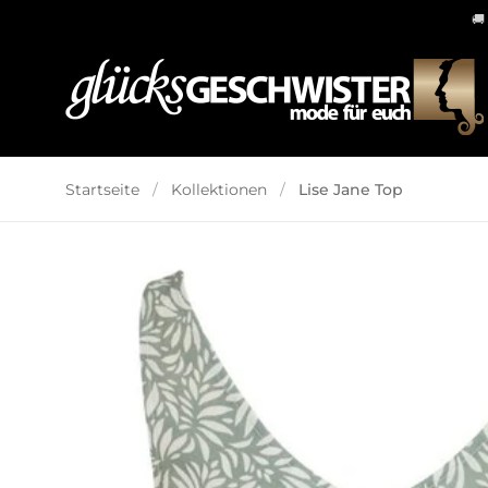
🚚
Skip to content
Startseite
/
Kollektionen
/
Lise Jane Top