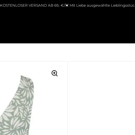
 KOSTENLOSER VERSAND AB 69,-€/💓 Mit Liebe ausgewählte Lieblingsstüc